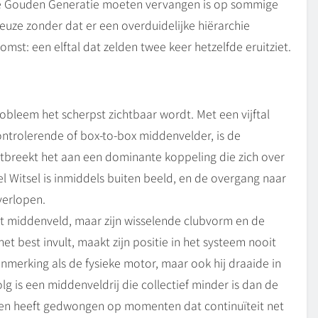
 de Gouden Generatie moeten vervangen is op sommige
 keuze zonder dat er een overduidelijke hiërarchie
mst: een elftal dat zelden twee keer hetzelfde eruitziet.
obleem het scherpst zichtbaar wordt. Met een vijftal
ontrolerende of box-to-box middenvelder, is de
ntbreekt het aan een dominante koppeling die zich over
el Witsel is inmiddels buiten beeld, en de overgang naar
verlopen.
dit middenveld, maar zijn wisselende clubvorm en de
et best invult, maakt zijn positie in het systeem nooit
merking als de fysieke motor, maar ook hij draaide in
olg is een middenveldrij die collectief minder is dan de
ngen heeft gedwongen op momenten dat continuïteit net