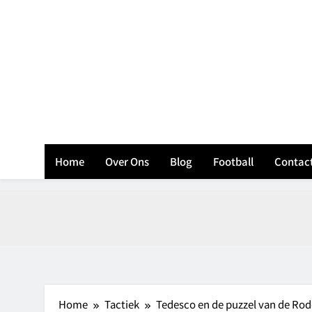
Skip
to
content
B
Home
Over Ons
Blog
Football
Contac
Home
Tactiek
Tedesco en de puzzel van de Rode