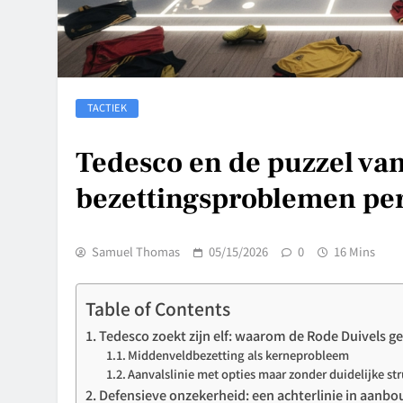
TACTIEK
Tedesco en de puzzel van
bezettingsproblemen per
Samuel Thomas
05/15/2026
0
16 Mins
Table of Contents
Tedesco zoekt zijn elf: waarom de Rode Duivels ge
Middenveldbezetting als kerneprobleem
Aanvalslinie met opties maar zonder duidelijke st
Defensieve onzekerheid: een achterlinie in aanb