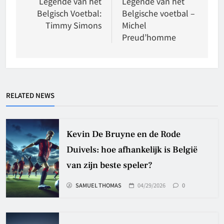
navigation
Legende van het
Legende van het
Belgisch Voetbal:
Belgische voetbal –
Timmy Simons
Michel
Preud’homme
RELATED NEWS
Kevin De Bruyne en de Rode
Duivels: hoe afhankelijk is België
van zijn beste speler?
SAMUEL THOMAS
04/29/2026
0