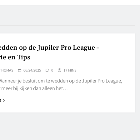
dden op de Jupiler Pro League –
ie en Tips
THOMAS
06/24/2025
0
17 MINS
 Wanneer je besluit om te wedden op de Jupiler Pro League,
 meer bij kijken dan alleen het…
e