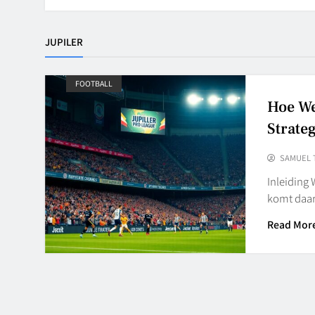
JUPILER
FOOTBALL
Hoe We
Strateg
SAMUEL 
Inleiding
komt daar
Read Mor