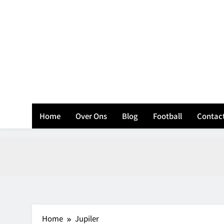
Skip
to
content
B
Home
Over Ons
Blog
Football
Contac
Home
Jupiler