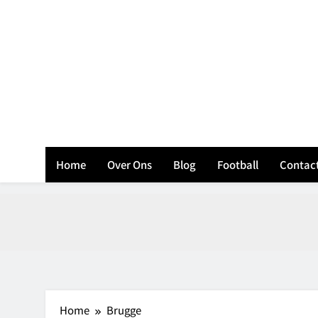
Skip
to
content
B
Home
Over Ons
Blog
Football
Contac
Home
Brugge