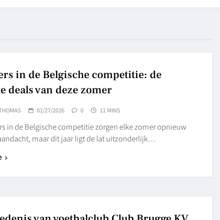
ers in de Belgische competitie: de
te deals van deze zomer
THOMAS
01/27/2026
0
11 MINS
ers in de Belgische competitie zorgen elke zomer opnieuw
aandacht, maar dit jaar ligt de lat uitzonderlijk…
e
edenis van voetbalclub Club Brugge KV