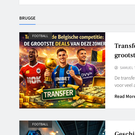
BRUGGE
FOOTBALL
Transf
groots
SAMUEL 
De transf
voor veel 
Read Mor
FOOTBALL
Geschi